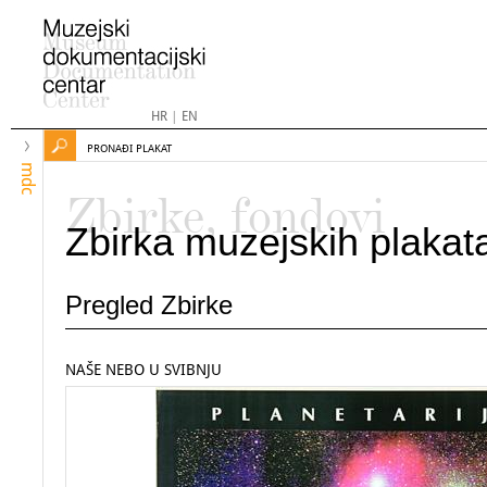
HR
|
EN
PRONAĐI PLAKAT
mdc
Zbirke, fondovi
Zbirka muzejskih plakat
Pregled Zbirke
NAŠE NEBO U SVIBNJU