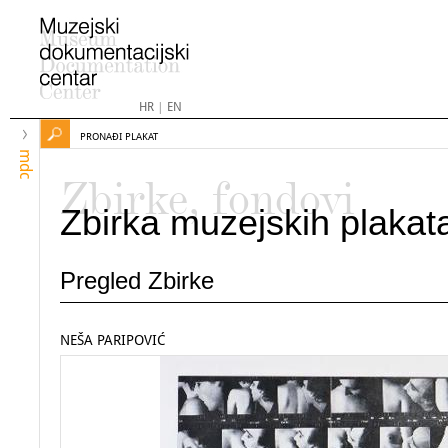
HR
|
EN
PRONAĐI PLAKAT
mdc
Zbirke, fondovi
Zbirka muzejskih plakat
Pregled Zbirke
NEŠA PARIPOVIĆ