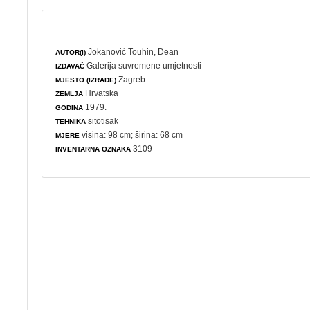
Jokanović Touhin, Dean
AUTOR(I)
Galerija suvremene umjetnosti
IZDAVAČ
Zagreb
MJESTO (IZRADE)
Hrvatska
ZEMLJA
1979.
GODINA
sitotisak
TEHNIKA
visina: 98 cm; širina: 68 cm
MJERE
3109
INVENTARNA OZNAKA