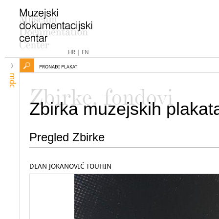
HR
|
EN
PRONAĐI PLAKAT
mdc
Zbirke, fondovi
Zbirka muzejskih plakat
Pregled Zbirke
DEAN JOKANOVIĆ TOUHIN