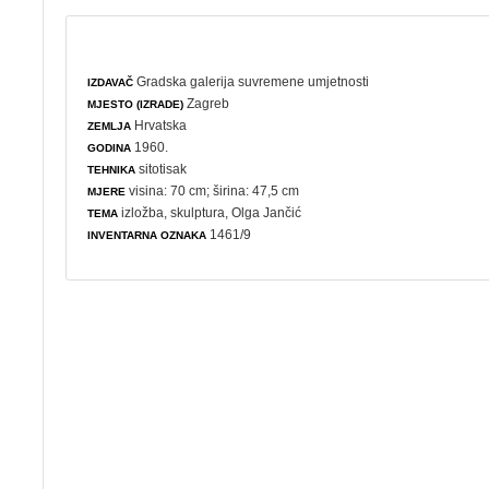
Gradska galerija suvremene umjetnosti
IZDAVAČ
Zagreb
MJESTO (IZRADE)
Hrvatska
ZEMLJA
1960.
GODINA
sitotisak
TEHNIKA
visina: 70 cm; širina: 47,5 cm
MJERE
izložba
,
skulptura
, Olga Jančić
TEMA
1461/9
INVENTARNA OZNAKA