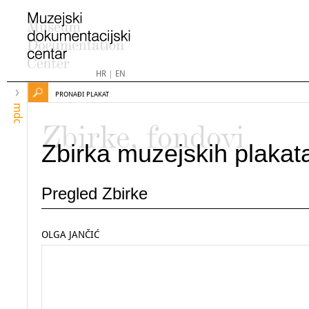
HR
|
EN
PRONAĐI PLAKAT
mdc
Zbirke, fondovi
Zbirka muzejskih plakat
Pregled Zbirke
OLGA JANČIĆ