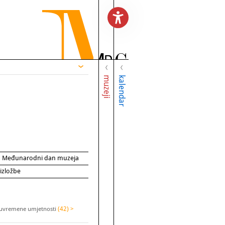
muzeji
kalendar
za Međunarodni dan muzeja
 izložbe
 suvremene umjetnosti
(42) >