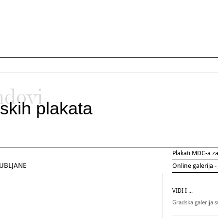
ndovi
skih plakata
Plakati MDC-a 
JUBLJANE
Online galerija -
VIDI I ...
Gradska galerija