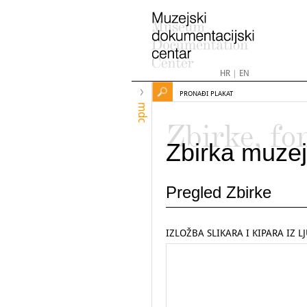
HR
|
EN
PRONAĐI PLAKAT
mdc
Zbirke, fo
Zbirka muzej
Pregled Zbirke
IZLOŽBA SLIKARA I KIPARA IZ L