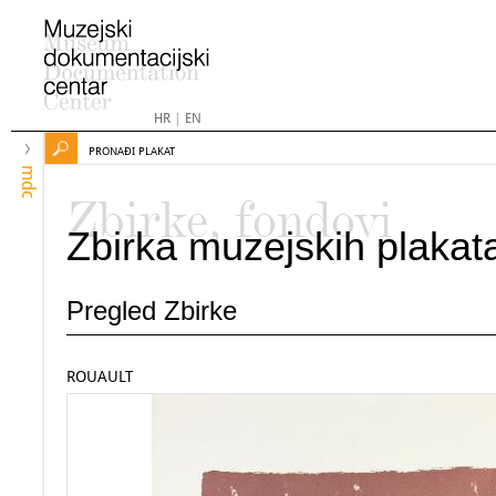
HR
|
EN
PRONAĐI PLAKAT
mdc
Zbirke, fondovi
Zbirka muzejskih plakat
Pregled Zbirke
ROUAULT