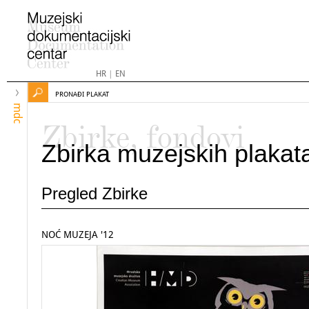
HR
|
EN
PRONAĐI PLAKAT
mdc
Zbirke, fondovi
Zbirka muzejskih plakat
Pregled Zbirke
NOĆ MUZEJA '12