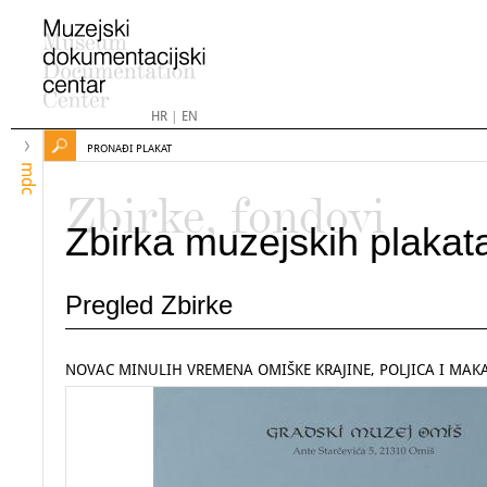
HR
|
EN
PRONAĐI PLAKAT
mdc
Zbirke, fondovi
Zbirka muzejskih plakat
Pregled Zbirke
NOVAC MINULIH VREMENA OMIŠKE KRAJINE, POLJICA I MAK