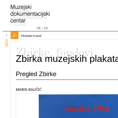
HR
|
EN
PRONAĐI PLAKAT
mdc
Zbirke, fondovi
Zbirka muzejskih plakat
Pregled Zbirke
MARIN BAUČIĆ