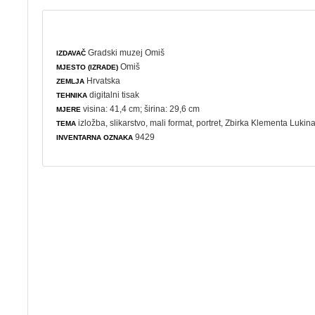
Gradski muzej Omiš
IZDAVAČ
Omiš
MJESTO (IZRADE)
Hrvatska
ZEMLJA
digitalni tisak
TEHNIKA
visina: 41,4 cm; širina: 29,6 cm
MJERE
izložba
,
slikarstvo
,
mali format
,
portret
, Zbirka Klementa Lukin
TEMA
9429
INVENTARNA OZNAKA