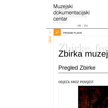
HR
|
EN
PRONAĐI PLAKAT
mdc
Zbirke, fo
Zbirka muzej
Pregled Zbirke
ODJEĆA KROZ POVIJEST