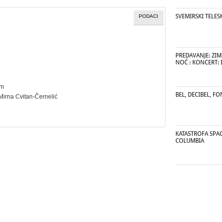
SVEMIRSKI TELE
PODACI
PREDAVANJE: ZIM
NOĆ : KONCERT: 
cm
BEL, DECIBEL, FO
. Mirna Cvitan-Černelić
KATASTROFA SPAC
COLUMBIA