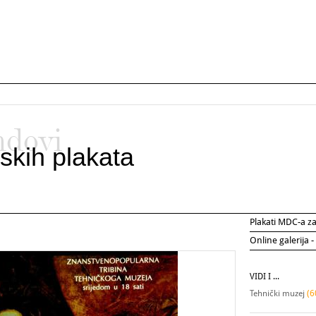
ndovi
skih plakata
Plakati MDC-a 
Online galerija -
VIDI I ...
Tehnički muzej
(6