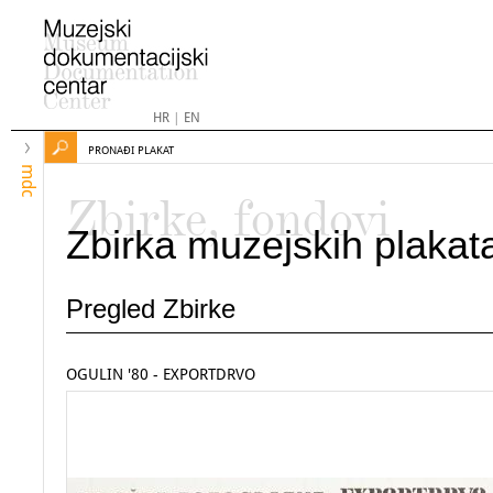
HR
|
EN
PRONAĐI PLAKAT
mdc
Zbirke, fondovi
Zbirka muzejskih plakat
Pregled Zbirke
OGULIN '80 - EXPORTDRVO