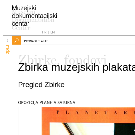
HR
|
EN
PRONAĐI PLAKAT
mdc
Zbirke, fondovi
Zbirka muzejskih plakat
Pregled Zbirke
OPOZICIJA PLANETA SATURNA