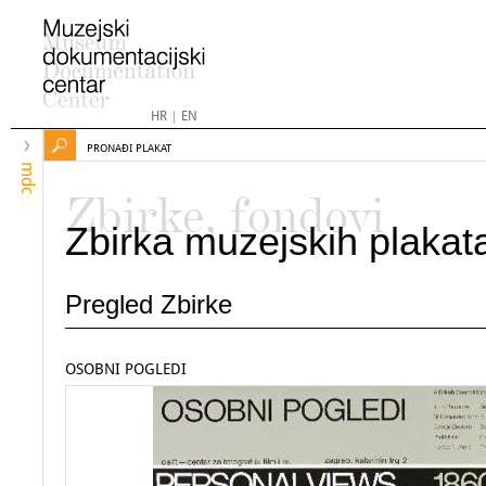
HR
|
EN
PRONAĐI PLAKAT
mdc
Zbirke, fondovi
Zbirka muzejskih plakat
Pregled Zbirke
OSOBNI POGLEDI