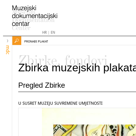
HR
|
EN
PRONAĐI PLAKAT
mdc
Zbirke, fondovi
Zbirka muzejskih plakat
Pregled Zbirke
U SUSRET MUZEJU SUVREMENE UMJETNOSTI