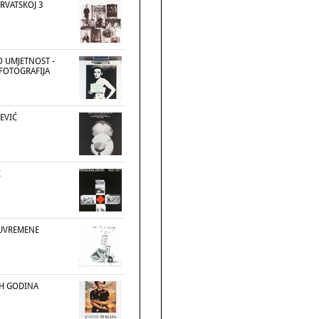
RVATSKOJ 3
O UMJETNOST -
FOTOGRAFIJA
EVIĆ
I
SUVREMENE
TIH GODINA