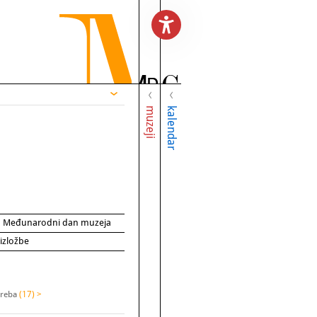
muzeji
kalendar
za Međunarodni dan muzeja
 izložbe
greba
(17) >