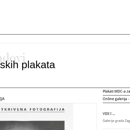
ndovi
skih plakata
Plakati MDC-a 
IJA
Online galerija -
VIDI I ...
Galerije grada Za