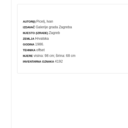
Picelj, Ivan
AUTOR(I)
Galerije grada Zagreba
IZDAVAČ
Zagreb
MJESTO (IZRADE)
Hrvatska
ZEMLJA
1986.
GODINA
offset
TEHNIKA
visina: 98 cm; širina: 68 cm
MJERE
4192
INVENTARNA OZNAKA