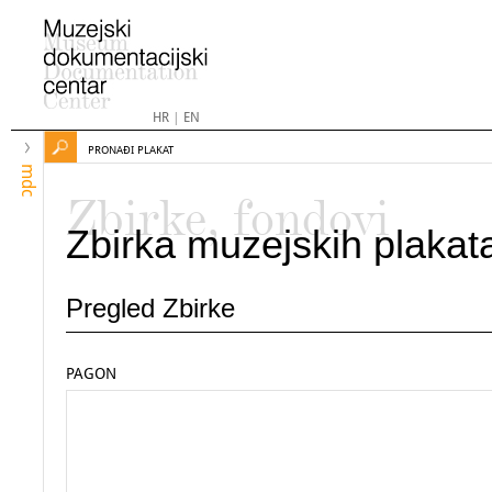
HR
|
EN
PRONAĐI PLAKAT
mdc
Zbirke, fondovi
Zbirka muzejskih plakat
Pregled Zbirke
PAGON