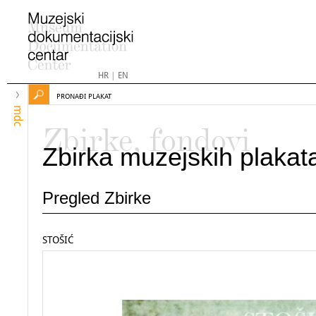
HR
|
EN
PRONAĐI PLAKAT
mdc
Zbirke, fondovi
Zbirka muzejskih plakat
Pregled Zbirke
STOŠIĆ