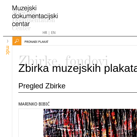
HR
|
EN
PRONAĐI PLAKAT
mdc
Zbirke, fondovi
Zbirka muzejskih plakat
Pregled Zbirke
MARINKO BIBIĆ