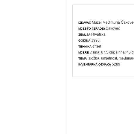
Muzej Međimurja Čakove
IZDAVAČ
Čakovec
MJESTO (IZRADE)
Hrvatska
ZEMLJA
1996.
GODINA
offset
TEHNIKA
visina: 67,5 cm; širina: 45 
MJERE
izložba
,
umjetnost
,
međunaro
TEMA
5289
INVENTARNA OZNAKA