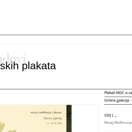
ndovi
skih plakata
Plakati MDC-a 
Online galerija -
VIDI I ...
Muzej Međimurja