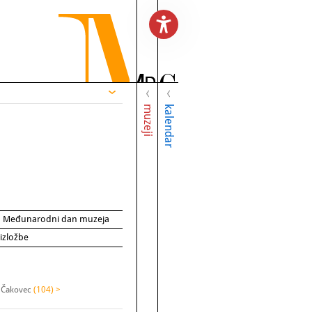
muzeji
kalendar
za Međunarodni dan muzeja
 izložbe
 Čakovec
(104) >