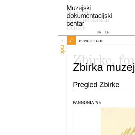
HR
|
EN
PRONAĐI PLAKAT
mdc
Zbirke, fo
Zbirka muzej
Pregled Zbirke
PANNONIA '95