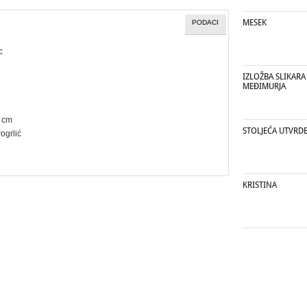
MESEK
PODACI
c
IZLOŽBA SLIKARA 
MEĐIMURJA
5 cm
STOLJEĆA UTVRD
ogrlić
KRISTINA