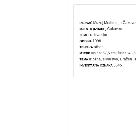
Muzej Međimurja Čakove
IZDAVAČ
Čakovec
MJESTO (IZRADE)
Hrvatska
ZEMLJA
1998.
GODINA
offset
TEHNIKA
visina: 67,5 cm; širina: 43,
MJERE
izložba
,
slikarstvo
, Dražen Tr
TEMA
5645
INVENTARNA OZNAKA