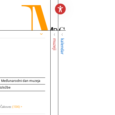
muzeji
kalendar
za Međunarodni dan muzeja
 izložbe
 Čakovec
(104) >