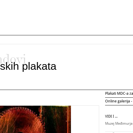
ndovi
skih plakata
Plakati MDC-a 
Online galerija -
VIDI I ...
Muzej Međimurja