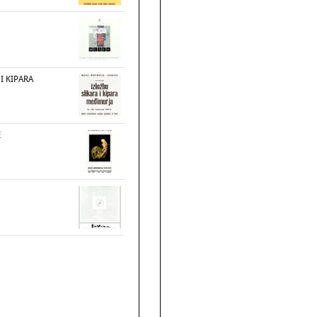
I KIPARA
E