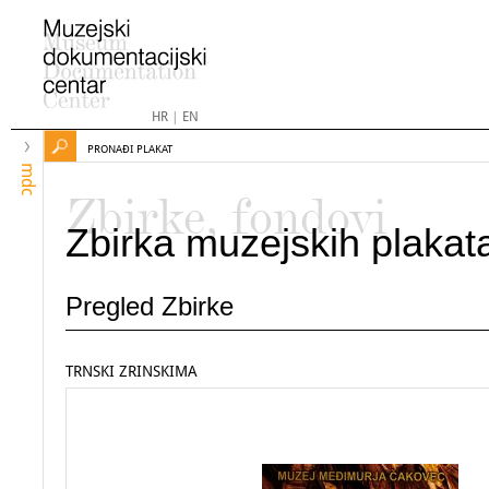
HR
|
EN
PRONAĐI PLAKAT
mdc
Zbirke, fondovi
Zbirka muzejskih plakat
Pregled Zbirke
TRNSKI ZRINSKIMA