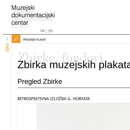
HR
|
EN
PRONAĐI PLAKAT
mdc
Zbirke, fondovi
Zbirka muzejskih plakat
Pregled Zbirke
RETROSPEKTIVNA IZLOŽBA G. HORVATA