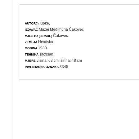
Kipke,
AUTOR(I)
Muzej Međimurja Čakovec
IZDAVAČ
Čakovec
MJESTO (IZRADE)
Hrvatska
ZEMLJA
1980.
GODINA
sitotisak
TEHNIKA
visina: 63 cm; širina: 48 cm
MJERE
3345
INVENTARNA OZNAKA