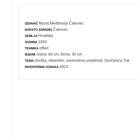
Muzej Međimurja Čakovec
IZDAVAČ
Čakovec
MJESTO (IZRADE)
Hrvatska
ZEMLJA
1993.
GODINA
offset
TEHNIKA
visina: 60 cm; širina: 30 cm
MJERE
izložba
,
slikarstvo
,
suvremena umjetnost
, Sunčanica Tuk
TEMA
4923
INVENTARNA OZNAKA