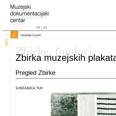
HR
|
EN
PRONAĐI PLAKAT
mdc
Zbirke, fondovi
Zbirka muzejskih plakat
Pregled Zbirke
SUNČANICA TUK