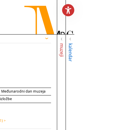
muzeji
kalendar
za Međunarodni dan muzeja
 izložbe
1) >