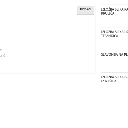
IZLOŽBA SLIKA P
PODACI
KRULIĆA
IZLOŽBA SLIKA I 
TEŠANKIĆA
cm
SLAVONIJA NA P
ulić
IZLOŽBA SLIKA I
IZ NAŠICA