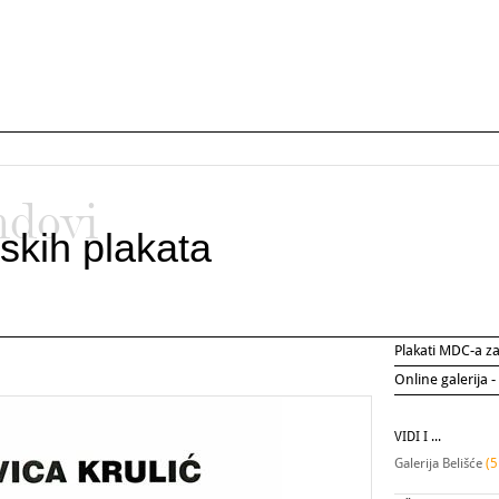
ndovi
skih plakata
Plakati MDC-a 
Online galerija -
VIDI I ...
Galerija Belišće
(5