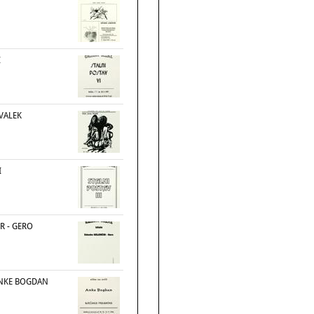
I
EVALEK
I
R - GERO
 ANKE BOGDAN