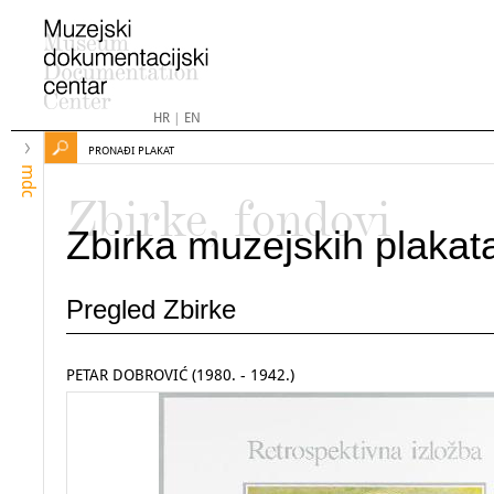
HR
|
EN
PRONAĐI PLAKAT
mdc
Zbirke, fondovi
Zbirka muzejskih plakat
Pregled Zbirke
PETAR DOBROVIĆ (1980. - 1942.)