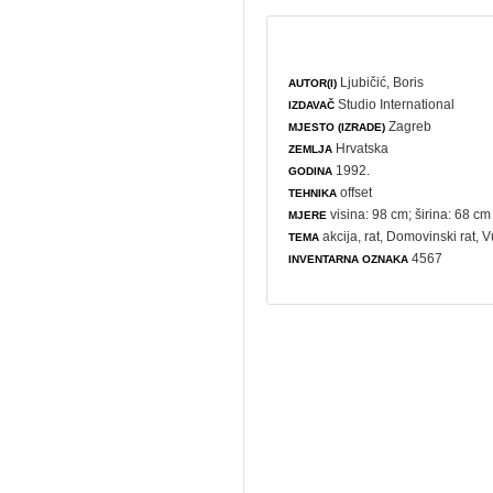
Ljubičić, Boris
AUTOR(I)
Studio International
IZDAVAČ
Zagreb
MJESTO (IZRADE)
Hrvatska
ZEMLJA
1992.
GODINA
offset
TEHNIKA
visina: 98 cm; širina: 68 cm
MJERE
akcija
,
rat
,
Domovinski rat
, 
TEMA
4567
INVENTARNA OZNAKA