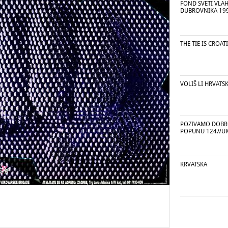
FOND SVETI VLAH
DUBROVNIKA 19
THE TIE IS CROAT
VOLIŠ LI HRVATS
POZIVAMO DOBR
POPUNU 124.VU
KRVATSKA