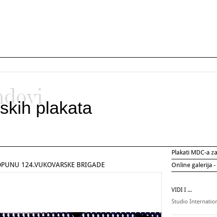
ndovi
skih plakata
Plakati MDC-a 
OPUNU 124.VUKOVARSKE BRIGADE
Online galerija -
VIDI I ...
Studio Internatio