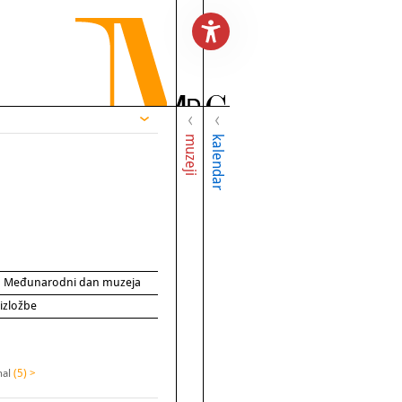
muzeji
kalendar
za Međunarodni dan muzeja
 izložbe
nal
(5) >