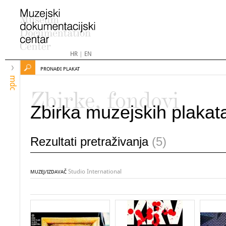
HR
|
EN
PRONAĐI PLAKAT
mdc
Zbirke, fondovi
Zbirka muzejskih plakat
Rezultati pretraživanja
(5)
Studio International
MUZEJ/IZDAVAČ