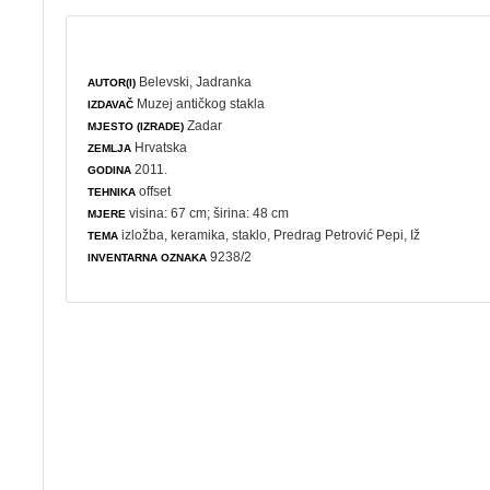
Belevski, Jadranka
AUTOR(I)
Muzej antičkog stakla
IZDAVAČ
Zadar
MJESTO (IZRADE)
Hrvatska
ZEMLJA
2011.
GODINA
offset
TEHNIKA
visina: 67 cm; širina: 48 cm
MJERE
izložba
,
keramika
,
staklo
, Predrag Petrović Pepi, Iž
TEMA
9238/2
INVENTARNA OZNAKA