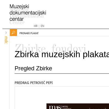
HR
|
EN
PRONAĐI PLAKAT
mdc
Zbirke, fondovi
Zbirka muzejskih plakat
Pregled Zbirke
PREDRAG PETROVIĆ PEPI