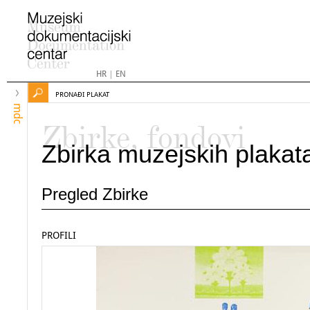
HR
|
EN
PRONAĐI PLAKAT
mdc
Zbirke, fondovi
Zbirka muzejskih plakat
Pregled Zbirke
PROFILI