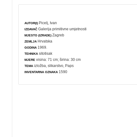
Picelj, Ivan
AUTOR(I)
Galerija primitivne umjetnosti
IZDAVAČ
Zagreb
MJESTO (IZRADE)
Hrvatska
ZEMLJA
1969.
GODINA
sitotisak
TEHNIKA
visina: 71 cm; širina: 30 cm
MJERE
izložba
,
slikarstvo
, Paps
TEMA
1590
INVENTARNA OZNAKA