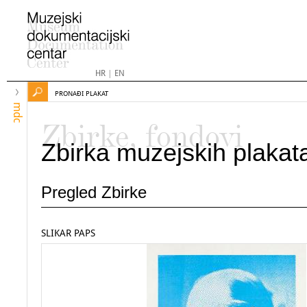
HR
|
EN
PRONAĐI PLAKAT
mdc
Zbirke, fondovi
Zbirka muzejskih plakat
Pregled Zbirke
SLIKAR PAPS