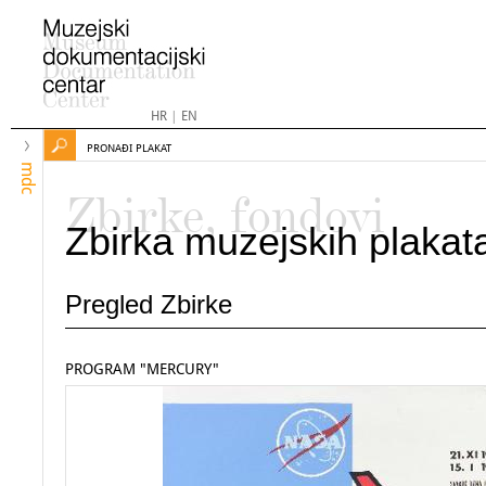
HR
|
EN
PRONAĐI PLAKAT
mdc
Zbirke, fondovi
Zbirka muzejskih plakat
Pregled Zbirke
PROGRAM "MERCURY"