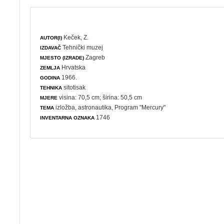
Keček, Z.
AUTOR(I)
Tehnički muzej
IZDAVAČ
Zagreb
MJESTO (IZRADE)
Hrvatska
ZEMLJA
1966.
GODINA
sitotisak
TEHNIKA
visina: 70,5 cm; širina: 50,5 cm
MJERE
izložba
,
astronautika
, Program "Mercury"
TEMA
1746
INVENTARNA OZNAKA