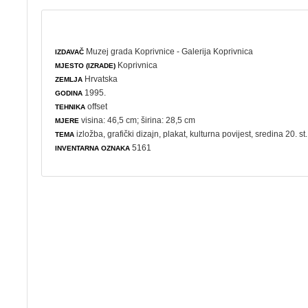
Muzej grada Koprivnice - Galerija Koprivnica
IZDAVAČ
Koprivnica
MJESTO (IZRADE)
Hrvatska
ZEMLJA
1995.
GODINA
offset
TEHNIKA
visina: 46,5 cm; širina: 28,5 cm
MJERE
izložba
,
grafički dizajn
,
plakat
,
kulturna povijest
, sredina 20. st
TEMA
5161
INVENTARNA OZNAKA