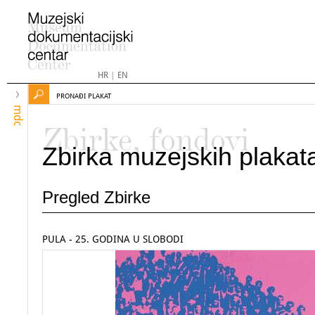
HR
|
EN
PRONAĐI PLAKAT
mdc
Zbirke, fondovi
Zbirka muzejskih plakat
Pregled Zbirke
PULA - 25. GODINA U SLOBODI