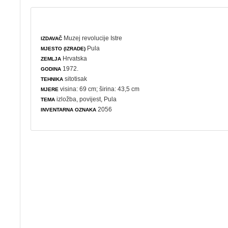
Muzej revolucije Istre
IZDAVAČ
Pula
MJESTO (IZRADE)
Hrvatska
ZEMLJA
1972.
GODINA
sitotisak
TEHNIKA
visina: 69 cm; širina: 43,5 cm
MJERE
izložba
,
povijest
, Pula
TEMA
2056
INVENTARNA OZNAKA