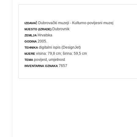
Dubrovački muzeji - Kulturno-povijesni muzej
IZDAVAČ
Dubrovnik
MJESTO (IZRADE)
Hrvatska
ZEMLJA
2005.
GODINA
digitalni ispis (DesignJet)
TEHNIKA
visina: 79,8 cm; širina: 59,5 cm
MJERE
povijest
,
umjetnost
TEMA
7657
INVENTARNA OZNAKA