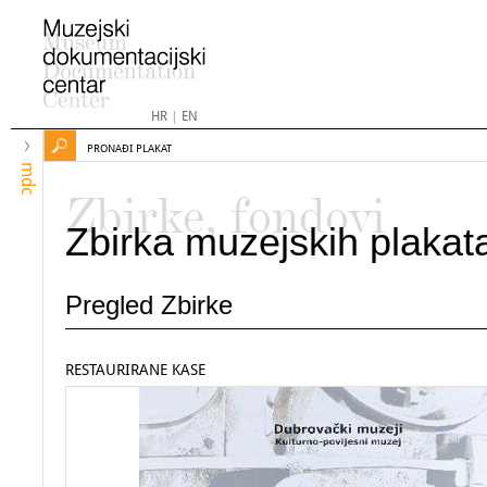
HR
|
EN
PRONAĐI PLAKAT
mdc
Zbirke, fondovi
Zbirka muzejskih plakat
Pregled Zbirke
RESTAURIRANE KASE