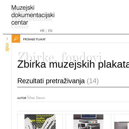
HR
|
EN
PRONAĐI PLAKAT
mdc
Zbirke, fondovi
Zbirka muzejskih plakat
Rezultati pretraživanja
(14)
Šiftar Davor
AUTOR