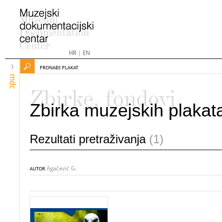
HR
|
EN
PRONAĐI PLAKAT
mdc
Zbirke, fondovi
Zbirka muzejskih plakat
Rezultati pretraživanja
(1)
Agačević G.
AUTOR