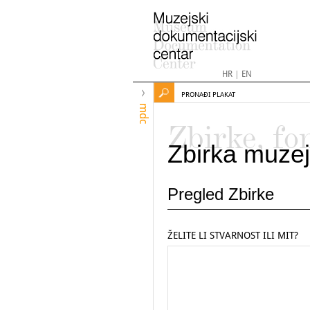
HR
|
EN
PRONAĐI PLAKAT
mdc
Zbirke, fo
Zbirka muzej
Pregled Zbirke
ŽELITE LI STVARNOST ILI MIT?