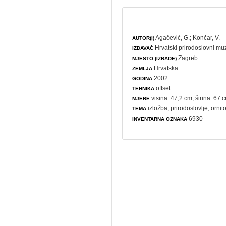
Agačević, G.
;
Končar, V.
AUTOR(I)
Hrvatski prirodoslovni mu
IZDAVAČ
Zagreb
MJESTO (IZRADE)
Hrvatska
ZEMLJA
2002.
GODINA
offset
TEHNIKA
visina: 47,2 cm; širina: 67 
MJERE
izložba
,
prirodoslovlje
,
ornit
TEMA
6930
INVENTARNA OZNAKA