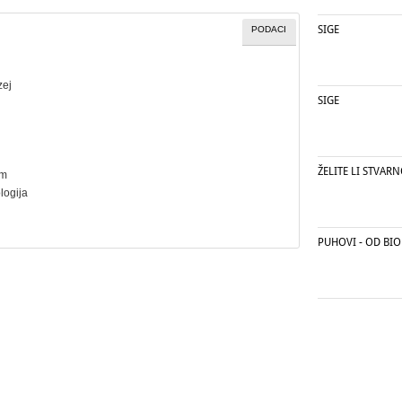
SIGE
PODACI
zej
SIGE
ŽELITE LI STVARN
cm
ologija
PUHOVI - OD BIO