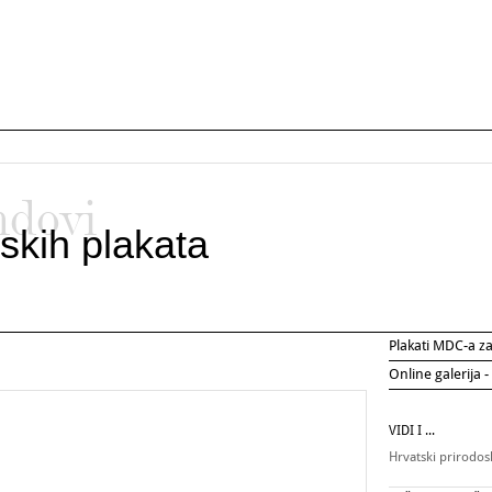
ndovi
skih plakata
Plakati MDC-a 
Online galerija -
VIDI I ...
Hrvatski prirodo