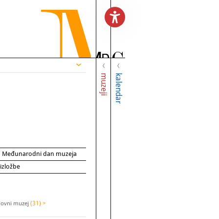
muzeji
kalendar
za Međunarodni dan muzeja
 izložbe
slovni muzej
(31) >