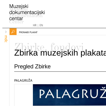
HR
|
EN
PRONAĐI PLAKAT
mdc
Zbirke, fondovi
Zbirka muzejskih plakat
Pregled Zbirke
PALAGRUŽA