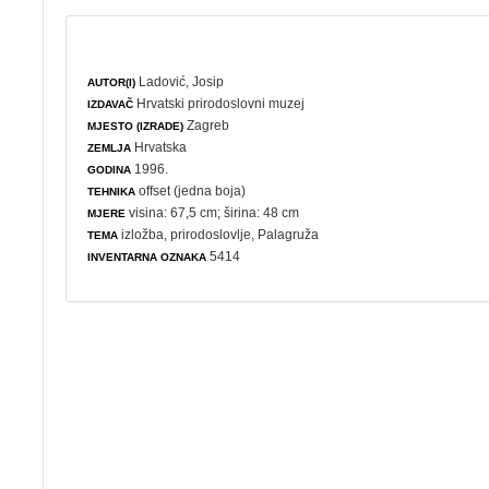
Ladović, Josip
AUTOR(I)
Hrvatski prirodoslovni muzej
IZDAVAČ
Zagreb
MJESTO (IZRADE)
Hrvatska
ZEMLJA
1996.
GODINA
offset (jedna boja)
TEHNIKA
visina: 67,5 cm; širina: 48 cm
MJERE
izložba
,
prirodoslovlje
, Palagruža
TEMA
5414
INVENTARNA OZNAKA