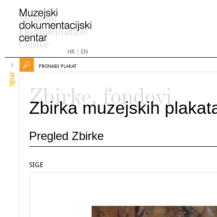
HR
|
EN
PRONAĐI PLAKAT
mdc
Zbirke, fondovi
Zbirka muzejskih plakat
Pregled Zbirke
SIGE