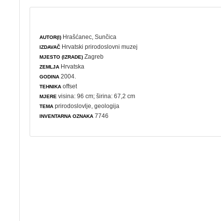
Hrašćanec, Sunčica
AUTOR(I)
Hrvatski prirodoslovni muzej
IZDAVAČ
Zagreb
MJESTO (IZRADE)
Hrvatska
ZEMLJA
2004.
GODINA
offset
TEHNIKA
visina: 96 cm; širina: 67,2 cm
MJERE
prirodoslovlje
,
geologija
TEMA
7746
INVENTARNA OZNAKA