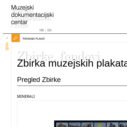
HR
|
EN
PRONAĐI PLAKAT
mdc
Zbirke, fondovi
Zbirka muzejskih plakat
Pregled Zbirke
MINERALI