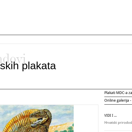
ndovi
skih plakata
Plakati MDC-a 
Online galerija -
VIDI I ...
Hrvatski prirodo