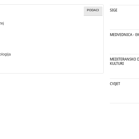
SIGE
PODACI
zej
MEDVEDNICA - E
ologija
MEDITERANSKO D
KULTURI
CVIJET