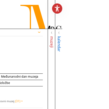
muzeji
kalendar
za Međunarodni dan muzeja
 izložbe
slovni muzej
(31) >