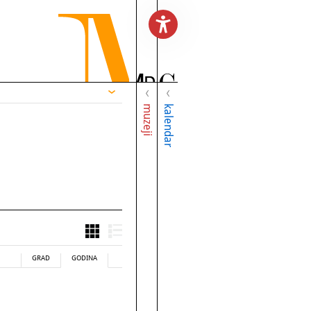
muzeji
kalendar
GRAD
GODINA