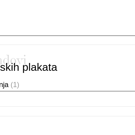
ndovi
skih plakata
anja
(1)