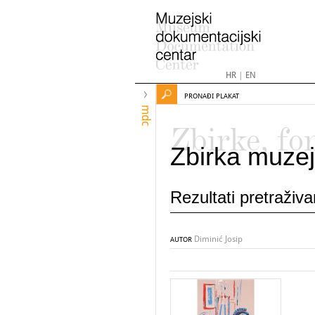
HR
|
EN
PRONAĐI PLAKAT
mdc
Zbirke, fo
Zbirka muzej
Rezultati pretraživ
Diminić Josip
AUTOR