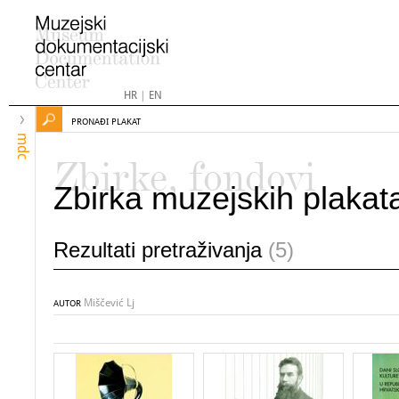
HR
|
EN
PRONAĐI PLAKAT
mdc
Zbirke, fondovi
Zbirka muzejskih plakat
Rezultati pretraživanja
(5)
Miščević Lj
AUTOR