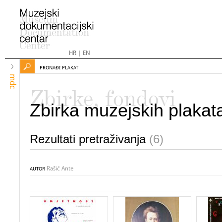
HR
|
EN
PRONAĐI PLAKAT
mdc
Zbirke, fondovi
Zbirka muzejskih plakat
Rezultati pretraživanja
(6)
Rašić Ante
AUTOR