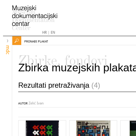
HR
|
EN
PRONAĐI PLAKAT
mdc
Zbirke, fondovi
Zbirka muzejskih plakat
Rezultati pretraživanja
(4)
Zelić Ivan
AUTOR