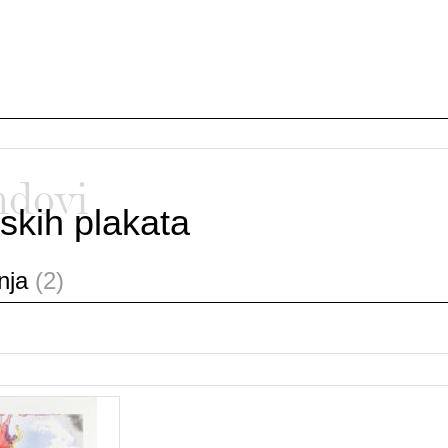
ndovi
skih plakata
anja
(2)