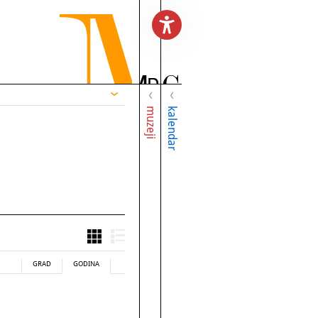
muzeji
kalendar
GRAD
GODINA