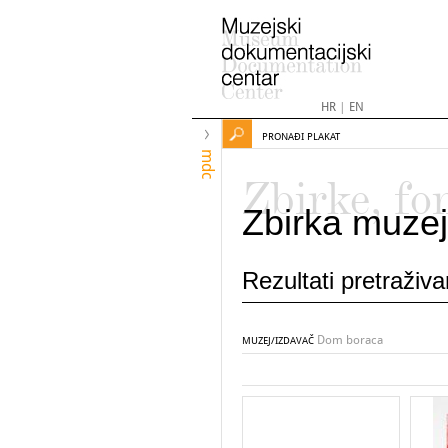
HR
|
EN
PRONAĐI PLAKAT
mdc
Zbirke, fo
Zbirka muzej
Rezultati pretraživ
Dom boraca
MUZEJ/IZDAVAČ