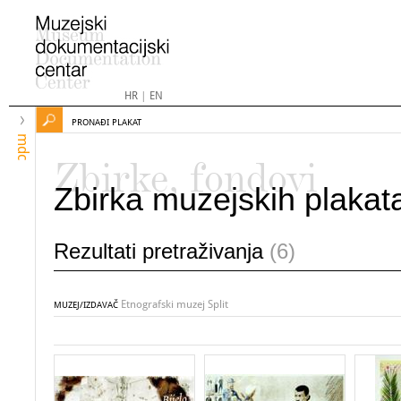
HR
|
EN
PRONAĐI PLAKAT
mdc
Zbirke, fondovi
Zbirka muzejskih plakat
Rezultati pretraživanja
(6)
Etnografski muzej Split
MUZEJ/IZDAVAČ