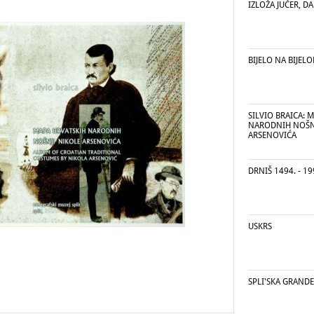
IZLOŽA JUČER, DAN
BIJELO NA BIJEL
SILVIO BRAICA: 
NARODNIH NOŠN
ARSENOVIĆA
DRNIŠ 1494. - 19
USKRS
SPLI'SKA GRAND