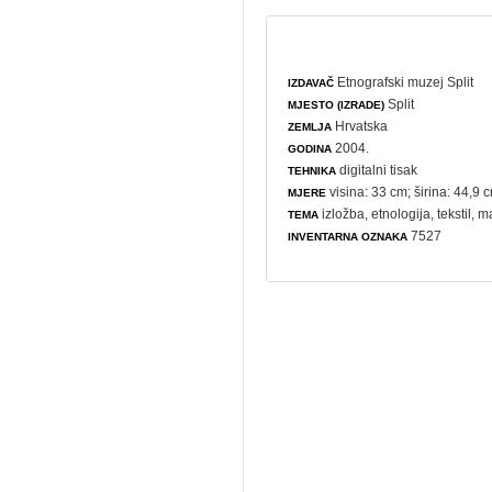
Etnografski muzej Split
IZDAVAČ
Split
MJESTO (IZRADE)
Hrvatska
ZEMLJA
2004.
GODINA
digitalni tisak
TEHNIKA
visina: 33 cm; širina: 44,9 
MJERE
izložba
,
etnologija
,
tekstil
,
m
TEMA
7527
INVENTARNA OZNAKA