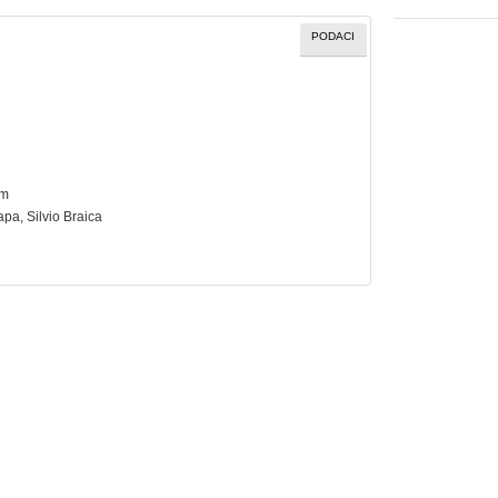
PODACI
cm
apa
, Silvio Braica