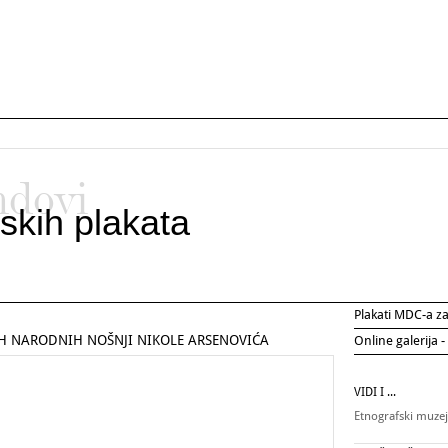
ndovi
skih plakata
Plakati MDC-a 
IH NARODNIH NOŠNJI NIKOLE ARSENOVIĆA
Online galerija -
VIDI I ...
Etnografski muzej