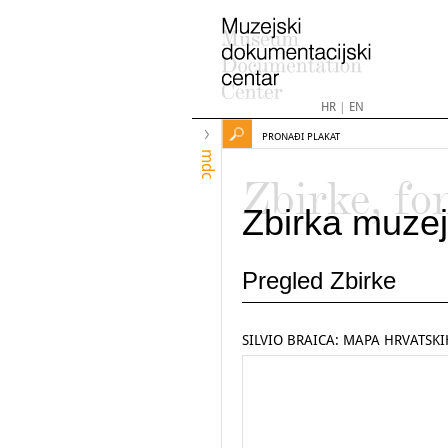
HR
|
EN
PRONAĐI PLAKAT
mdc
Zbirke, fo
Zbirka muzej
Pregled Zbirke
SILVIO BRAICA: MAPA HRVATSK