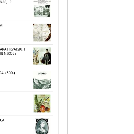
AS,...?
OM
MAPA HRVATSKIH
JI NIKOLE
94. (500.)
ECA