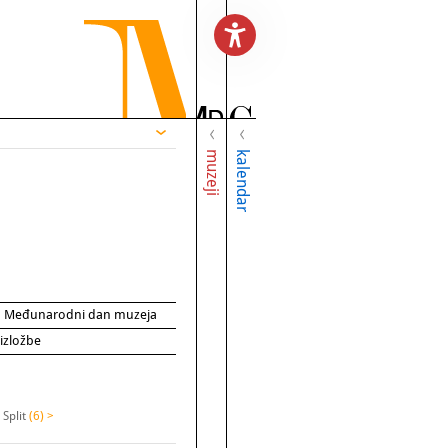
muzeji
kalendar
za Međunarodni dan muzeja
 izložbe
 Split
(6) >